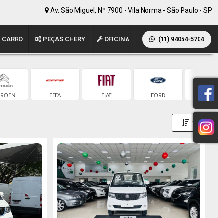
Av. São Miguel, Nº 7900 - Vila Norma - São Paulo - SP
 CARRO
PEÇAS CHERY
OFICINA
(11) 94054-5704
TROEN
EFFA
FIAT
FORD
MERCED
Toggle 