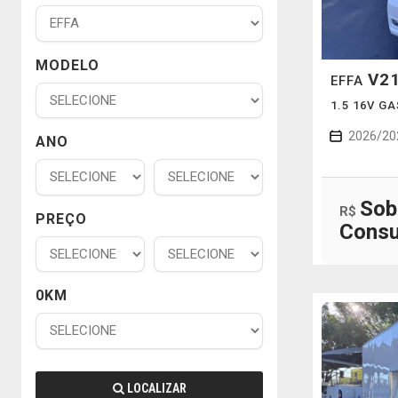
MODELO
V2
EFFA
1.5 16V G
2026/20
ANO
Sob
R$
PREÇO
Consu
0KM
LOCALIZAR