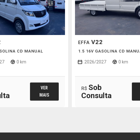
2
V22
EFFA
ASOLINA CD MANUAL
1.5 16V GASOLINA CD MANU
27
0 km
2026/2027
0 km
Sob
VER
R$
lta
Consulta
MAIS