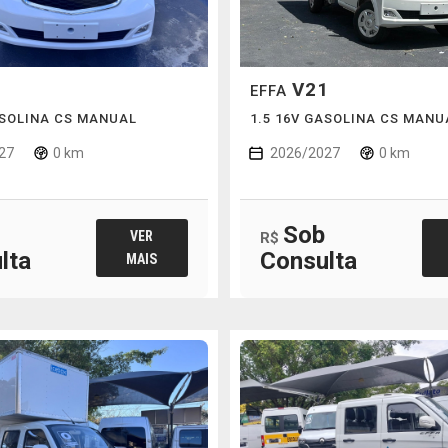
1
V21
EFFA
ASOLINA CS MANUAL
1.5 16V GASOLINA CS MANU
27
0 km
2026/2027
0 km
Sob
VER
R$
lta
Consulta
MAIS