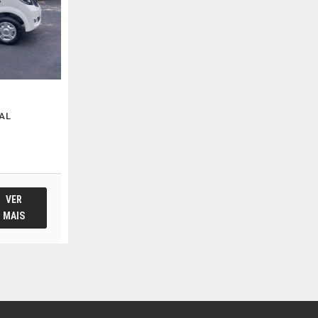
AL
VER
MAIS