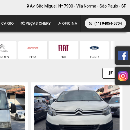
Av. São Miguel, Nº 7900 - Vila Norma - São Paulo - SP
 CARRO
PEÇAS CHERY
OFICINA
(11) 94054-5704
TROEN
EFFA
FIAT
FORD
MERCED
Toggle 