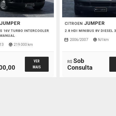
JUMPER
JUMPER
CITROEN
US 16V TURBO INTERCOOLER
2.8 HDI MINIBUS 8V DIESEL
 MANUAL
2006/2007
N/I km
13
219.000 km
Sob
VER
R$
00,00
Consulta
MAIS